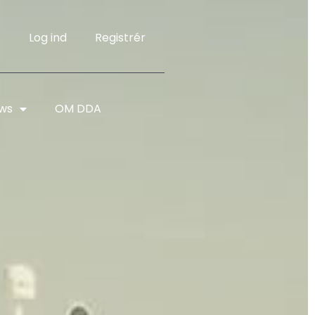
Log ind
Registrér
ws
OM DDA