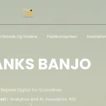
rtlistede Og Vindere
Publikumsprisen
Awardsho
ANKS BANJO
Reprise Digital
for
Scandlines
ri :
,
,
Analytics and AI
Innovation
ROI