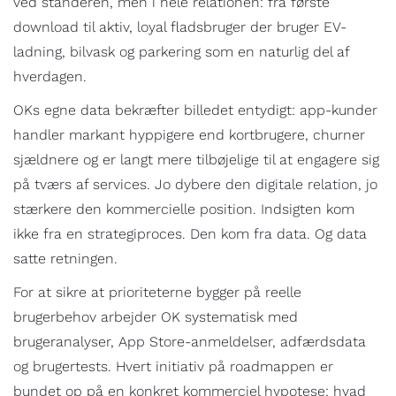
ved standeren, men i hele relationen: fra første
download til aktiv, loyal fladsbruger der bruger EV-
ladning, bilvask og parkering som en naturlig del af
hverdagen.
OKs egne data bekræfter billedet entydigt: app-kunder
handler markant hyppigere end kortbrugere, churner
sjældnere og er langt mere tilbøjelige til at engagere sig
på tværs af services. Jo dybere den digitale relation, jo
stærkere den kommercielle position. Indsigten kom
ikke fra en strategiproces. Den kom fra data. Og data
satte retningen.
For at sikre at prioriteterne bygger på reelle
brugerbehov arbejder OK systematisk med
brugeranalyser, App Store-anmeldelser, adfærdsdata
og brugertests. Hvert initiativ på roadmappen er
bundet op på en konkret kommerciel hypotese: hvad