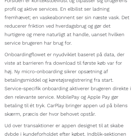
Forsiden er kontekstbevidst og tilpasser sig brugerens
profil og aktive services. En elbilist ser ladning
fremhævet; en vaskeabonnent ser sin næste vask. Det
reducerer friktion ved hverdagsbrug og gør det
hurtigere og mere naturligt at handle, uanset hvilken
service brugeren har brug for.
Onboardingflowet er nyudviklet baseret på data, der
viste at barrieren fra download til første køb var for
høj. Ny micro-onboarding sikrer opsætning af
betalingsmiddel og køretøjsregistrering fra start.
Service-specifik onboarding aktiverer brugeren direkte i
den relevante service. MobilePay og Apple Pay gør
betaling til ét tryk. CarPlay bringer appen ud på bilens
skærm, præcis der hvor behovet opstår.
Ud over transaktioner er appen designet til at skabe
dybde i kundeforholdet efter købet. Indblik-sektionen