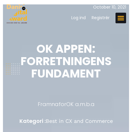
October 10, 2021
Log ind
Registrér
OK APPEN:
FORRETNINGENS
FUNDAMENT
Framna
for
OK a.m.b.a
Kategori :
Best in CX and Commerce