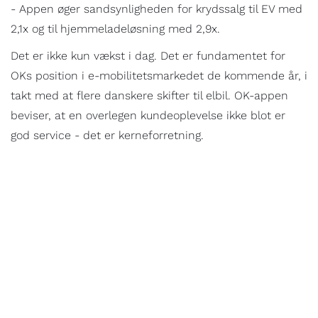
- Appen øger sandsynligheden for krydssalg til EV med
2,1x og til hjemmeladeløsning med 2,9x.
Det er ikke kun vækst i dag. Det er fundamentet for
OKs position i e-mobilitetsmarkedet de kommende år, i
takt med at flere danskere skifter til elbil. OK-appen
beviser, at en overlegen kundeoplevelse ikke blot er
god service - det er kerneforretning.
OK A.M.B.A
MIKKEL KACZMAREK