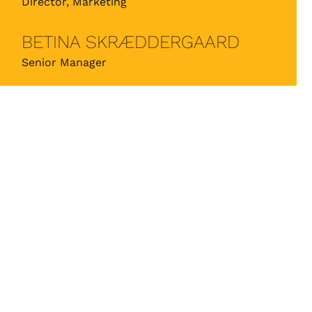
Director, Marketing
BETINA SKRÆDDERGAARD
Senior Manager
FRAMNA
FREDERIK DAM KLAVSEN
Tech Lead
ULRIK STOCH JENSEN
Principal Designer
MADS LINDGAARD