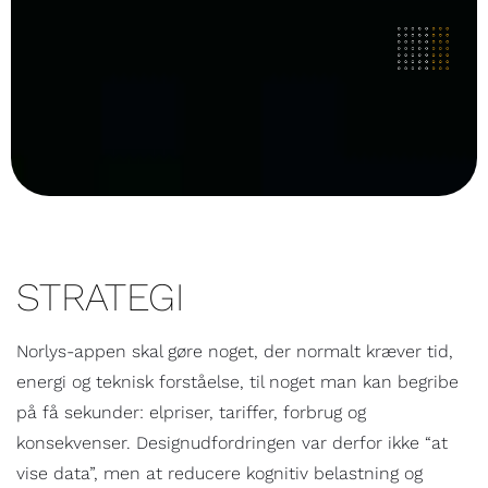
STRATEGI
Norlys-appen skal gøre noget, der normalt kræver tid,
energi og teknisk forståelse, til noget man kan begribe
på få sekunder: elpriser, tariffer, forbrug og
konsekvenser. Designudfordringen var derfor ikke “at
vise data”, men at reducere kognitiv belastning og