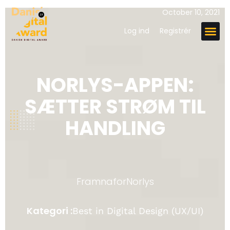
October 10, 2021
Log ind
Registrér
NORLYS-APPEN:
SÆTTER STRØM TIL
HANDLING
Framna
for
Norlys
Kategori :
Best in Digital Design (UX/UI)