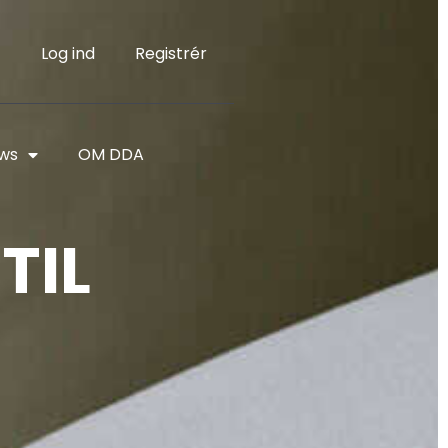
Log ind
Registrér
ws
OM DDA
TIL