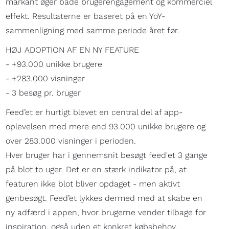
markant øger både brugerengagement og kommerciel
effekt. Resultaterne er baseret på en YoY-
sammenligning med samme periode året før.
HØJ ADOPTION AF EN NY FEATURE
- +93.000 unikke brugere
- +283.000 visninger
- 3 besøg pr. bruger
Feed’et er hurtigt blevet en central del af app-
oplevelsen med mere end 93.000 unikke brugere og
over 283.000 visninger i perioden.
Hver bruger har i gennemsnit besøgt feed'et 3 gange
på blot to uger. Det er en stærk indikator på, at
featuren ikke blot bliver opdaget - men aktivt
genbesøgt. Feed’et lykkes dermed med at skabe en
ny adfærd i appen, hvor brugerne vender tilbage for
inspiration, også uden et konkret købsbehov.