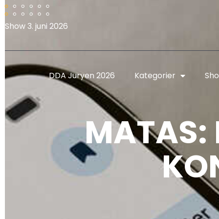
Show 3. juni 2026
DDA Juryen 2026
Kategorier
Sho
MATAS: 
KO