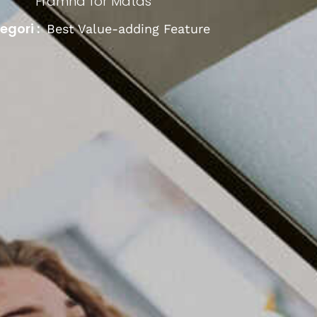
Framna
for
Matas
egori :
Best Value-adding Feature