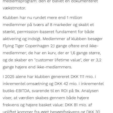
medlemsprogram: den er blevet en dokumenteret
vækstmotor.
Klubben har nu rundet mere end 1 million
medlemmer på tværs af 8 markeder og skabt et
stærkt, permission-baseret fundament for både
aktivering og indsigt. Medlemmer af klubben besøger
Flying Tiger Copenhagen 2,1 gange oftere end ikke-
medlemmer; de har en kurv, der er 1,6 gange større,
og de skaber en "customer lifetime value", der er 3,2
gange højere end ikke-medlemmers.
I 2025 alene har klubben genereret DKK 111 mio. i
inkrementel omsætning og DKK 42 mio. i inkrementel
butiks-EBITDA, svarende til en ROI på 9x. Analysen
viser, at værdien skabes gennem både højere
frekvens og højere basket value: DKK 81 mio. af
upliftet kommer fra øget besøgsfrekvens og DKK 30