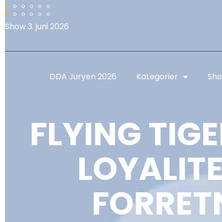
Show 3. juni 2026
DDA Juryen 2026
Kategorier
Sho
FLYING TIG
LOYALIT
FORRET