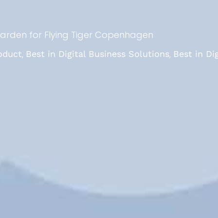
Garden
for
Flying Tiger Copenhagen
,
,
roduct
Best in Digital Business Solutions
Best in Di