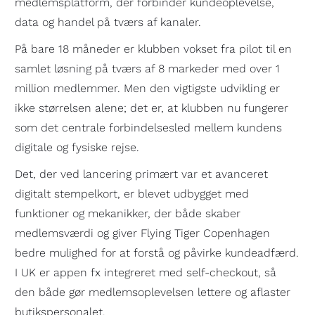
medlemsplatform, der forbinder kundeoplevelse,
data og handel på tværs af kanaler.
På bare 18 måneder er klubben vokset fra pilot til en
samlet løsning på tværs af 8 markeder med over 1
million medlemmer. Men den vigtigste udvikling er
ikke størrelsen alene; det er, at klubben nu fungerer
som det centrale forbindelsesled mellem kundens
digitale og fysiske rejse.
Det, der ved lancering primært var et avanceret
digitalt stempelkort, er blevet udbygget med
funktioner og mekanikker, der både skaber
medlemsværdi og giver Flying Tiger Copenhagen
bedre mulighed for at forstå og påvirke kundeadfærd.
I UK er appen fx integreret med self-checkout, så
den både gør medlemsoplevelsen lettere og aflaster
butikspersonalet.