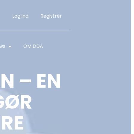
Log ind
Registrér
ws
OM DDA
N – EN
GØR
ERE