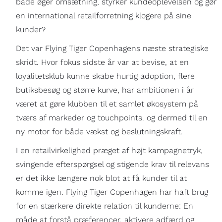
både øger omsætning, styrker kundeoplevelsen og gør
en international retailforretning klogere på sine
kunder?
Det var Flying Tiger Copenhagens næste strategiske
skridt. Hvor fokus sidste år var at bevise, at en
loyalitetsklub kunne skabe hurtig adoption, flere
butiksbesøg og større kurve, har ambitionen i år
været at gøre klubben til et samlet økosystem på
tværs af markeder og touchpoints. og dermed til en
ny motor for både vækst og beslutningskraft.
I en retailvirkelighed præget af højt kampagnetryk,
svingende efterspørgsel og stigende krav til relevans
er det ikke længere nok blot at få kunder til at
komme igen. Flying Tiger Copenhagen har haft brug
for en stærkere direkte relation til kunderne: En
måde at forstå præferencer, aktivere adfærd og