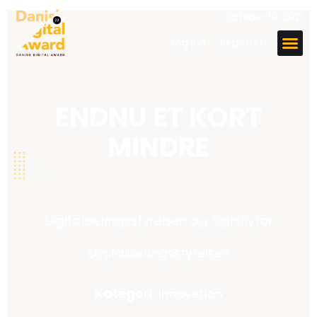
October 10, 2021
Log ind
Registrér
ENDNU ET KORT
MINDRE
Digitaliseringsstyrelsen og Signifly
for
Digitaliseringsstyrelsen
Kategori :
Innovation